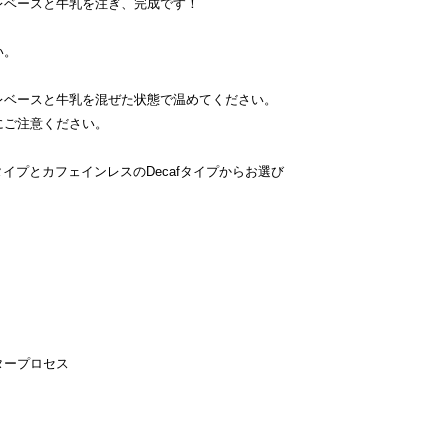
レベースと牛乳を注ぎ、完成です！
い。
レベースと牛乳を混ぜた状態で温めてください。
にご注意ください。
イプとカフェインレスのDecafタイプからお選び
タープロセス