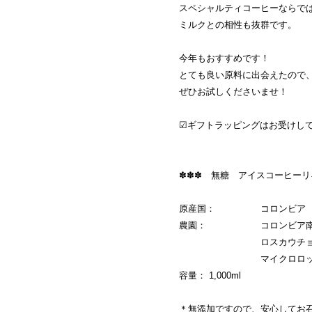
スペシャルティコーヒーならで
ミルクとの相性も抜群です。
今年もおすすめです！
とても良い原料に出会えたので
ぜひお試しくださいませ！
☑ギフトラッピングはお受けし
✽✽✽ 無糖 アイスコーヒーリ
原産国： コロンビア
農園： コロンビア南部ウ
ロスカウチョス村の平均
マイクロロットをブ
容量： 1,000ml
＊無添加ですので、安心してお